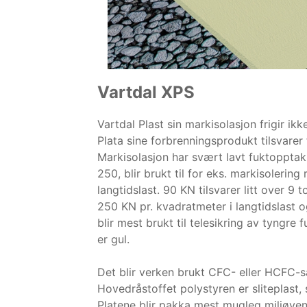
r
e
r
A
S
Vartdal XPS
Vartdal Plast sin markisolasjon frigir ikk
Plata sine forbrenningsprodukt tilsvarer 
Markisolasjon har svært lavt fuktopptak 
250, blir brukt til for eks. markisolerin
langtidslast. 90 KN tilsvarer litt over 9 
250 KN pr. kvadratmeter i langtidslast o
blir mest brukt til telesikring av tyngr
er gul.
Det blir verken brukt CFC- eller HCFC-s
Hovedråstoffet polystyren er sliteplast,
Platene blir pakka mest mugleg miljøvenn