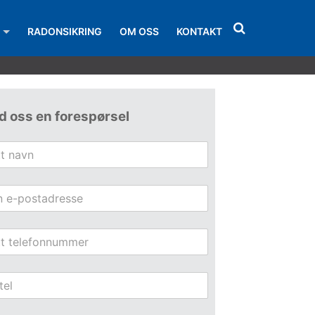
RADONSIKRING
OM OSS
KONTAKT
S
k
j
u
l
/
v
d oss en forespørsel
i
s
s
ø
k
e
o
m
r
å
d
e