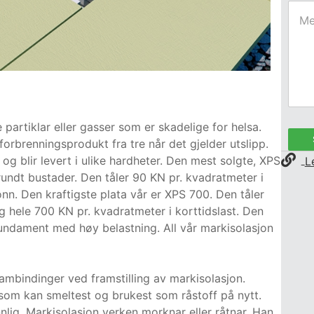
e partiklar eller gasser som er skadelige for helsa.
forbrenningsprodukt fra tre når det gjelder utslipp.
og blir levert i ulike hardheter. Den mest solgte, XPS
L
g rundt bustader. Den tåler 90 KN pr. kvadratmeter i
tonn. Den kraftigste plata vår er XPS 700. Den tåler
g hele 700 KN pr. kvadratmeter i korttidslast. Den
e fundament med høy belastning. All vår markisolasjon
ambindinger ved framstilling av markisolasjon.
 som kan smeltest og brukest som råstoff på nytt.
lig. Markisolasjon verken morknar eller råtnar. Han