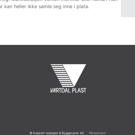
 kan heller ikke samle seg inne i plata.
© Kopirett Isolasjon & Byggevarer AS
Personvern